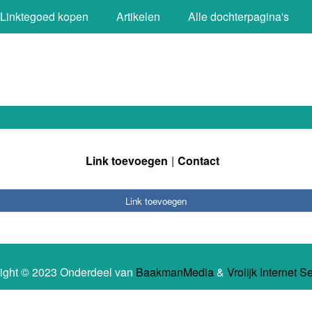
Linktegoed kopen
Artikelen
Alle dochterpagina's
Link toevoegen
Contact
Link toevoegen
ight © 2023 Onderdeel van
BaakmanMedia
&
Vrolijk Internet S