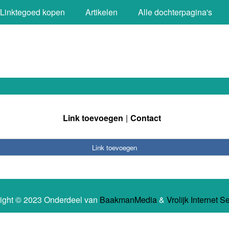
Linktegoed kopen
Artikelen
Alle dochterpagina's
Link toevoegen
Contact
Link toevoegen
ight © 2023 Onderdeel van
BaakmanMedia
&
Vrolijk Internet S